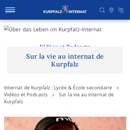
S
k
i
Rechercher
p
Vidéos et Podcasts
t
Sur la vie au internat de
o
Kurpfalz
c
o
n
Internat de Kurpfalz : Lycée & École secondaire
t
Vidéos et Podcasts
Sur la vie au internat de
e
Kurpfalz
n
t