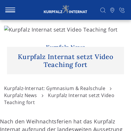
S
k
i
Suchen
p
Kurpfalz News
t
Kurpfalz Internat setzt Video
o
Teaching fort
c
o
n
Kurpfalz-Internat: Gymnasium & Realschule
t
Kurpfalz News
Kurpfalz Internat setzt Video
e
Teaching fort
n
t
Nach den Weihnachtsferien hat das Kurpfalz
Internat aufgrund der landesweiten Aussetzung