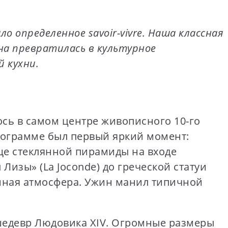
ло определенное savoir-vivre. Наша классная
она превратилась в культурное
й кухни.
ось в самом центре живописного 10-го
программе был первый яркий момент:
ще стеклянной пирамиды на входе
изы» (La Joconde) до греческой статуи
йная атмосфера. Ужин манил типичной
 шедевр Людовика XIV. Огромные размеры