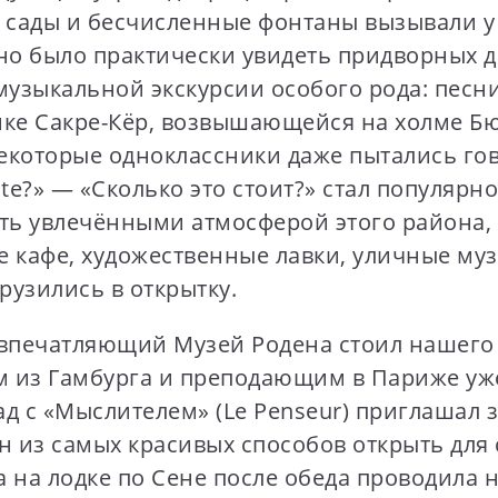
ые сады и бесчисленные фонтаны вызывали у
о было практически увидеть придворных да
музыкальной экскурсии особого рода: песн
ике Сакре-Кёр, возвышающейся на холме Бю
которые одноклассники даже пытались гов
te?» — «Сколько это стоит?» стал популярн
ыть увлечёнными атмосферой этого района, 
ие кафе, художественные лавки, уличные м
рузились в открытку.
впечатляющий Музей Родена стоил нашего 
м из Гамбурга и преподающим в Париже уже
д с «Мыслителем» (Le Penseur) приглашал з
 из самых красивых способов открыть для 
а на лодке по Сене после обеда проводила 