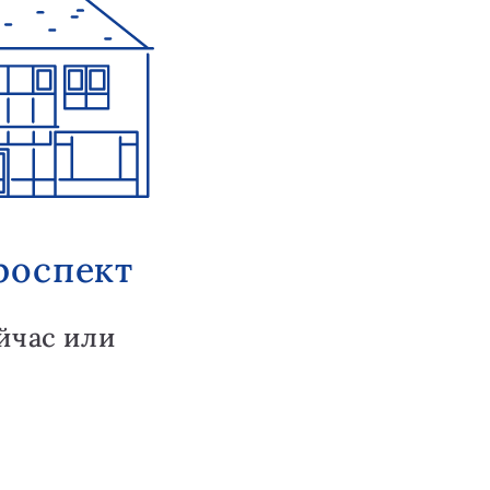
роспект
йчас или
.