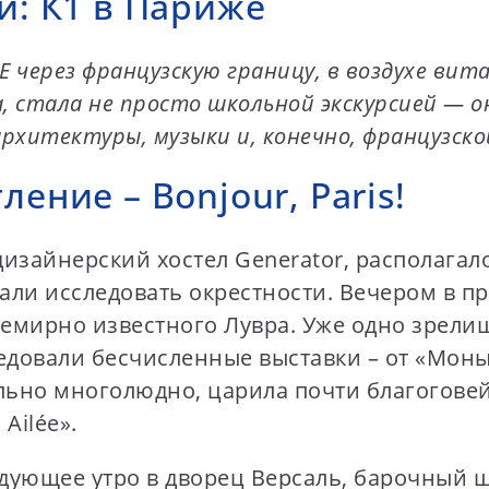
и: К1 в Париже
E через французскую границу, в воздухе вита
а, стала не просто школьной экскурсией — 
рхитектуры, музыки и, конечно, французско
ение – Bonjour, Paris!
изайнерский хостел Generator, располагал
чали исследовать окрестности. Вечером в 
семирно известного Лувра. Уже одно зрели
довали бесчисленные выставки – от «Моны Л
льно многолюдно, царила почти благогове
Ailée».
едующее утро в дворец Версаль, барочный