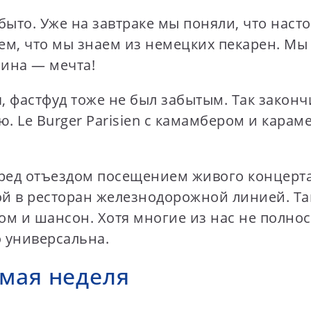
быто. Уже на завтраке мы поняли, что наст
сем, что мы знаем из немецких пекарен. М
лина — мечта!
, фастфуд тоже не был забытым. Так законч
ю. Le Burger Parisien с камамбером и кар
д отъездом посещением живого концерта в 
й в ресторан железнодорожной линией. Та
ом и шансон. Хотя многие из нас не полнос
то универсальна.
мая неделя