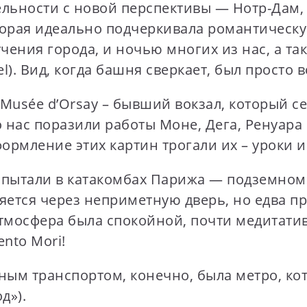
льности с новой перспективы — Нотр-Дам, 
орая идеально подчеркивала романтическу
чения города, и ночью многих из нас, а та
l). Вид, когда башня сверкает, был просто
usée d’Orsay – бывший вокзал, который се
нас поразили работы Моне, Дега, Ренуара 
ормление этих картин трогали их – уроки и
ытали в катакомбах Парижа — подземном 
тся через неприметную дверь, но едва преод
тмосфера была спокойной, почти медитатив
nto Mori!
м транспортом, конечно, была метро, кот
д»).