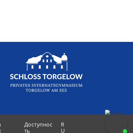
а
Доступнос
R
х
ть
U