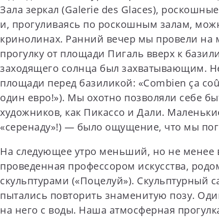
Зала зеркал (Galerie des Glaces), роскошн
и, прогуливаясь по роскошным залам, можн
кринолинах. Ранний вечер мы провели на 
прогулку от площади Пигаль вверх к базил
заходящего солнца был захватывающим. Не
площади перед базиликой: «Combien ça coû
один евро!»). Мы охотно позволяли себе б
художников, как Пикассо и Дали. Маленьк
«серенаду»!) — было ощущение, что мы пог
На следующее утро меньший, но не менее 
проведенная профессором искусства, родо
скульптурами («Поцелуй»). Скульптурный са
пытались повторить знаменитую позу. Один
на него с воды. Наша атмосферная прогулк