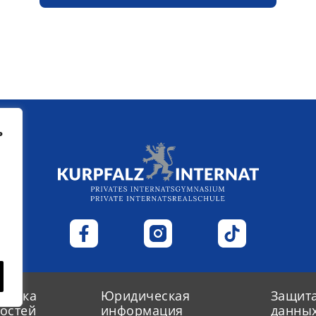
ь
ые
сылка
Юридическая
Защит
остей
информация
данны