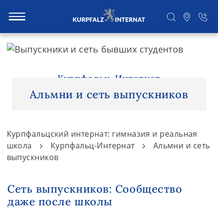
S
k
i
Поиск
p
Курпфальц-Интернат
t
Альмни и сеть выпускников
o
c
o
Курпфальцский интернат: гимназия и реальная
n
школа
Курпфальц-Интернат
Альмни и сеть
t
выпускников
e
n
Сеть выпускников: Сообщество
t
даже после школы