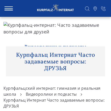
S
k
i
Поиск
p
t
Видеоролики и подкасты
o
Курпфальц Интернат Часто
c
задаваемые вопросы:
o
ДРУЗЬЯ
n
t
e
Курпфальцский интернат: гимназия и реальная
n
школа
Видеоролики и подкасты
t
Курпфальц Интернат Часто задаваемые вопросы:
ДРУЗЬЯ