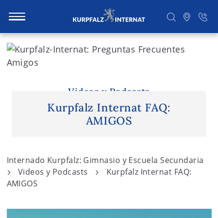
S
k
i
Buscar
p
t
Videos y Podcasts
o
Kurpfalz Internat FAQ:
c
AMIGOS
o
n
t
Internado Kurpfalz: Gimnasio y Escuela Secundaria
e
Videos y Podcasts
Kurpfalz Internat FAQ:
n
AMIGOS
t