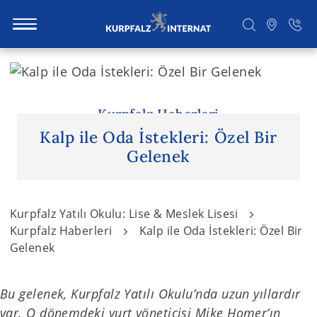
S
k
i
Ara
p
Kurpfalz Haberleri
t
Kalp ile Oda İstekleri: Özel Bir
o
Gelenek
c
o
n
Kurpfalz Yatılı Okulu: Lise & Meslek Lisesi
t
Kurpfalz Haberleri
Kalp ile Oda İstekleri: Özel Bir
e
Gelenek
n
t
Bu gelenek, Kurpfalz Yatılı Okulu’nda uzun yıllardır
var. O dönemdeki yurt yöneticisi Mike Homer’ın