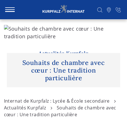
S
k
i
Rechercher
p
t
Actualités Kurpfalz
o
Souhaits de chambre avec
c
cœur : Une tradition
o
particulière
n
t
e
Internat de Kurpfalz : Lycée & École secondaire
n
Actualités Kurpfalz
Souhaits de chambre avec
t
cœur : Une tradition particulière