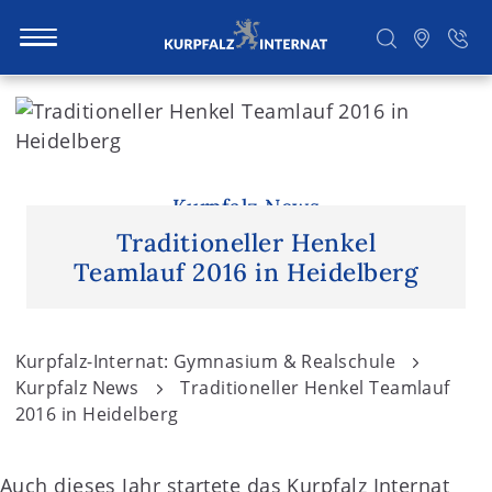
S
k
i
Suchen
p
t
Kurpfalz News
o
Traditioneller Henkel
c
Teamlauf 2016 in Heidelberg
o
n
t
Kurpfalz-Internat: Gymnasium & Realschule
e
Kurpfalz News
Traditioneller Henkel Teamlauf
n
2016 in Heidelberg
t
Auch dieses Jahr startete das Kurpfalz Internat