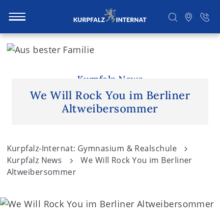
S
k
i
Suchen
p
Kurpfalz News
t
We Will Rock You im Berliner
o
Altweibersommer
c
o
n
Kurpfalz-Internat: Gymnasium & Realschule
t
Kurpfalz News
We Will Rock You im Berliner
e
Altweibersommer
n
t