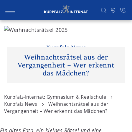
S
k
i
Suchen
p
Kurpfalz News
t
Weihnachtsrätsel aus der
o
Vergangenheit – Wer erkennt
c
das Mädchen?
o
n
t
Kurpfalz-Internat: Gymnasium & Realschule
e
Kurpfalz News
Weihnachtsrätsel aus der
n
Vergangenheit – Wer erkennt das Mädchen?
t
Ein altes Foto, ein kleines Rätsel und eine