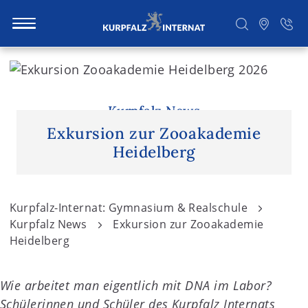
S
k
i
Suchen
p
Kurpfalz News
t
Exkursion zur Zooakademie
o
Heidelberg
c
o
n
Kurpfalz-Internat: Gymnasium & Realschule
t
Kurpfalz News
Exkursion zur Zooakademie
e
Heidelberg
n
t
Wie arbeitet man eigentlich mit DNA im Labor?
Schülerinnen und Schüler des Kurpfalz Internats