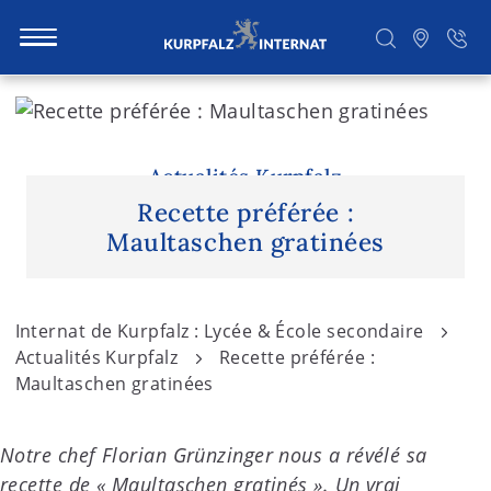
S
k
i
Rechercher
p
Actualités Kurpfalz
t
Recette préférée :
o
Maultaschen gratinées
c
o
n
Internat de Kurpfalz : Lycée & École secondaire
t
Actualités Kurpfalz
Recette préférée :
e
Maultaschen gratinées
n
t
Notre chef Florian Grünzinger nous a révélé sa
recette de « Maultaschen gratinés ». Un vrai