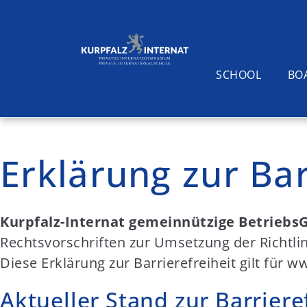
SCHOOL
BO
S
k
Erklärung zur Bar
i
Suchen
p
t
Kurpfalz-Internat gemeinnützige Betrieb
o
Rechtsvorschriften zur Umsetzung der Richtlin
c
Diese Erklärung zur Barrierefreiheit gilt für w
o
n
Aktueller Stand zur Barriere